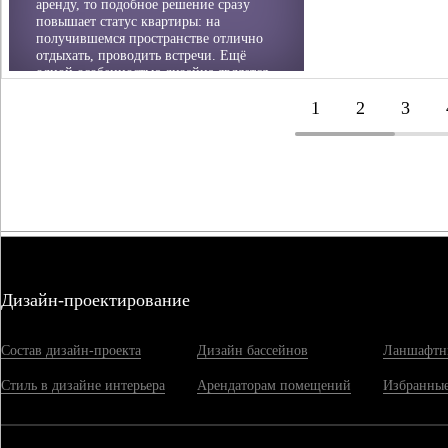
аренду, то подобное решение сразу
повышает статус квартиры: на
получившемся пространстве отлично
отдыхать, проводить встречи. Ещё
одной особенностью дизайна является
объединённая гостиная, кухня и
1
2
3
лоджия. Современный гарнитур задаёт
стиль помещению. В зоне лоджии
хорошо получилось разместить
рабочую зону, а в зоне отдых уютно
встал большой диван. Эта зона
выделена фактурными подвесными
панелями.
Дизайн-проектирование
Состав дизайн-проекта
Дизайн бассейнов
Ланшафтн
Стиль в дизайне интерьера
Арендаторам помещений
Избранные