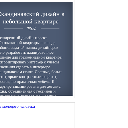
кандинавский дизайн в
небольшой квартире
75
м
асширенный дизайн-проект
ёхкомнатной квартиры в городе
бинс. Задачей наших дизайнеров
ло разработать планировочное
шение для трёхкомнатной квартиры
спроектировать интерьер с учётом
желания сделать в интерьере
андинавском стиле. Светлые, белые
ены, яркие контрастные акценты,
остая, но практичная мебель. В
артире запланированы две детские,
хня, объединённая с гостиной и
на спальни, которая, по желания
казчиков была отделена занавеской.