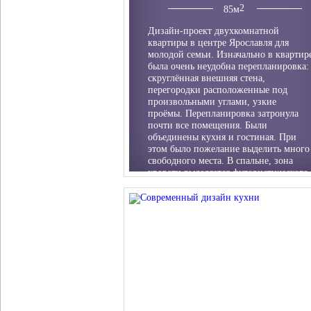
85
м
Дизайн-проект двухкомнатной
квартиры в центре Ярославля для
молодой семьи. Изначально в квартир
была очень неудобна перепланировка:
скруглённая внешняя стена,
перегородки расположенные под
произвольными углами, узкие
проёмы. Перепланировка затронула
почти все помещения. Были
объединены кухня и гостиная. При
этом было пожелание выделить много
свободного места. В спальне, зона
кровати выделяется футористического
вида снижением с подсветкой. Там же
организован рабочий стол,
столешницей которого служит
подоконник. Все окна в квартире
сделаны панорамными (в пол), так ка
они выходят на закрытую лоджию.