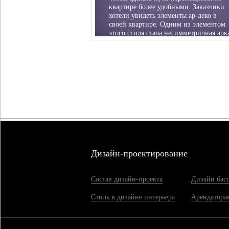
квартире более удобными. Заказчики
хотели увидеть элементы ар-деко в
своей квартире. Одним из элементом
этого стиля стала несимметричная арк
с витражом и потолок, плавно
переходящий в нишу в прихожей и
организующий зону аквариума в
гостиной. Флористическая идея
заложенная в витраже арки
поддерживается и схематическим
декором в виде веток дерева на стенах
Дизайн-проектирование
Состав дизайн-проекта
Дизайн бас
Стиль в дизайне интерьера
Арендатора