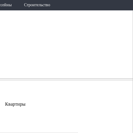
ссейны
Строительство
726-36-25
(965)
lestis@internet.ru
Квартиры