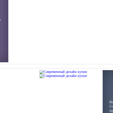
е
к
Ко
Со
пр