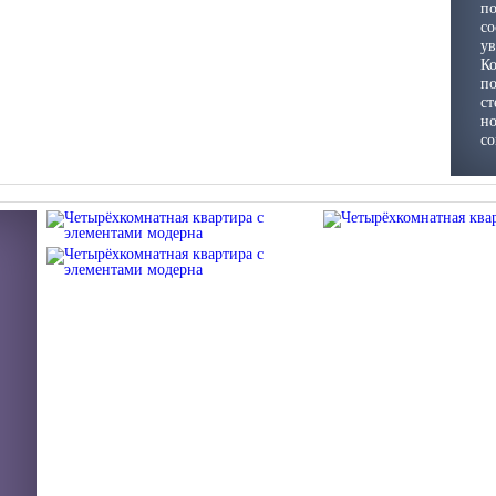
п
со
ув
Ко
по
ст
но
со