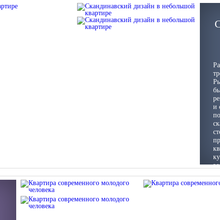
С
Р
тр
Ры
бы
ре
и 
по
ск
ст
пр
кв
ку
зо
За