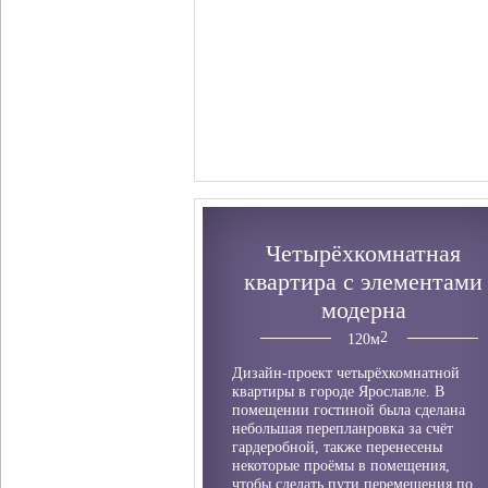
Четырёхкомнатная
квартира с элементами
модерна
120
м
Дизайн-проект четырёхкомнатной
квартиры в городе Ярославле. В
помещении гостиной была сделана
небольшая перепланровка за счёт
гардеробной, также перенесены
некоторые проёмы в помещения,
чтобы сделать пути перемещения по