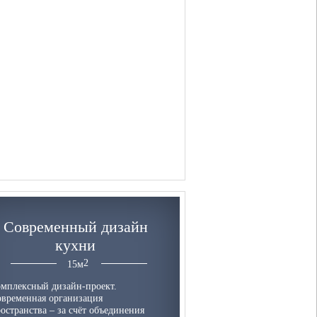
Современный дизайн
кухни
15
м
мплексный дизайн-проект.
временная организация
остранства – за счёт объединения