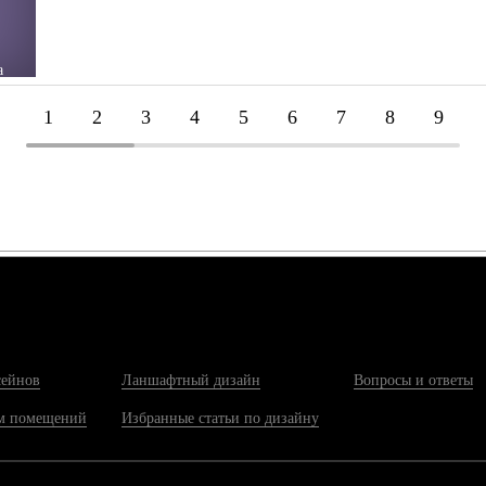
а
1
2
3
4
5
6
7
8
9
.
сейнов
Ланшафтный дизайн
Вопросы и ответы
м помещений
Избранные статьи по дизайну