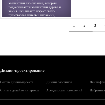
элементами эко-дизайна, который
подчёркивается элементами дерева и
камня. Осиливают эффект свето-
пузырьковая панель и биокамин,
олицетворяющие воду и огонь.
1
2
3
Дизайн-проектирование
Состав дизайн-проекта
Дизайн бассейнов
Ланшафтн
Стиль в дизайне интерьера
Арендаторам помещений
Избранные