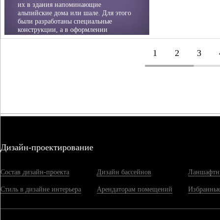
их в здания напоминающие
альпийские дома или шале. Для этого
были разработаны специальные
конструкции, а в оформлении
появился камень и дерево.
1
2
3
Дизайн-проектирование
Состав дизайн-проекта
Дизайн бассейнов
Ланшафтн
Стиль в дизайне интерьера
Арендаторам помещений
Избранные