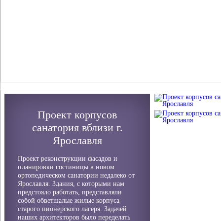
Проект корпусов
санатория вблизи г.
Ярославля
Проект реконструкции фасадов и
планировки гостиницы в новом
ортопедическом санатории недалеко от
Ярославля. Здания, с которыми нам
предстояло работать, представляли
собой обветшалые жилые корпуса
старого пионерского лагеря. Задачей
наших архитекторов было переделать