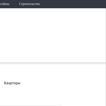
ссейны
Строительство
726-36-25
(965)
lestis@internet.ru
Квартиры