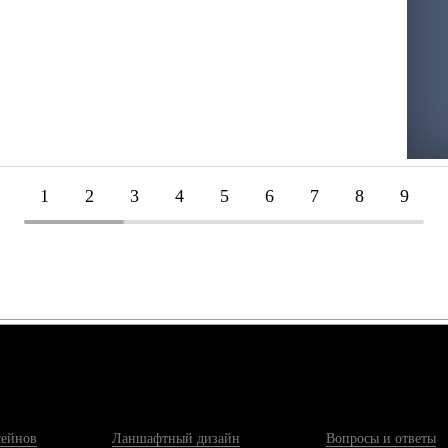
1
2
3
4
5
6
7
8
9
сейнов
Ланшафтный дизайн
Вопросы и ответы