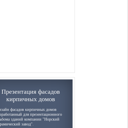
Презентация фасадов
кирпичных домов
изайн фасадов кирпичных домов
зработанный для презентационного
ьбома зданий компании "Норский
рамический завод".