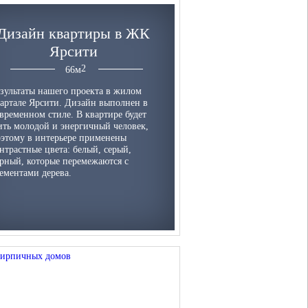
Дизайн квартиры в ЖК
Ярсити
66
м
зультаты нашего проекта в жилом
артале Ярсити. Дизайн выполнен в
временном стиле. В квартире будет
ть молодой и энергичный человек,
этому в интерьере применены
нтрастные цвета: белый, серый,
рный, которые перемежаются с
ементами дерева.