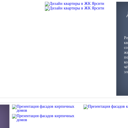
Ре
кв
со
жи
по
ко
чё
эл