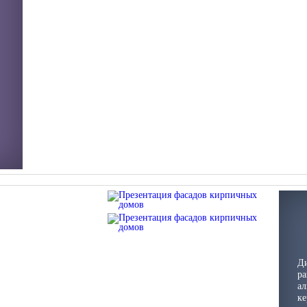
Д
ра
ал
ке