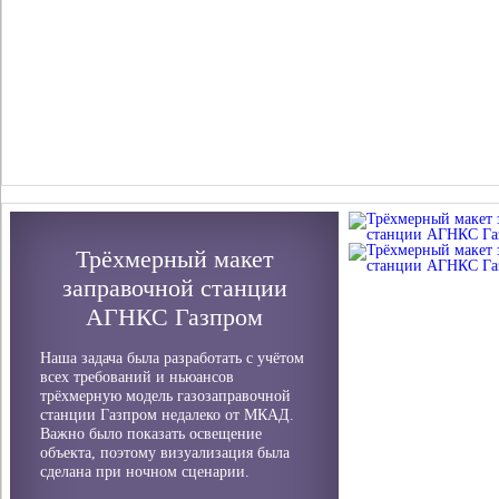
Трёхмерный макет
заправочной станции
АГНКС Газпром
Наша задача была разработать с учётом
всех требований и ньюансов
трёхмерную модель газозаправочной
станции Газпром недалеко от МКАД.
Важно было показать освещение
объекта, поэтому визуализация была
сделана при ночном сценарии.