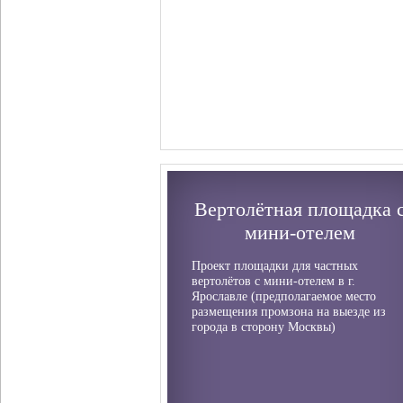
Вертолётная площадка 
мини-отелем
Проект площадки для частных
вертолётов с мини-отелем в г.
Ярославле (предполагаемое место
размещения промзона на выезде из
города в сторону Москвы)