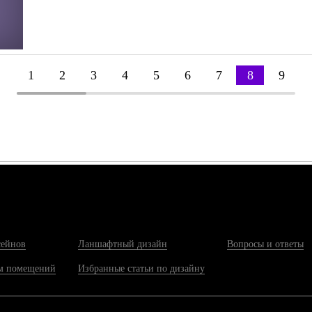
1
2
3
4
5
6
7
8
9
сейнов
Ланшафтный дизайн
Вопросы и ответы
м помещений
Избранные статьи по дизайну