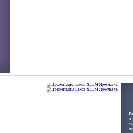
Ра
пр
ар
по