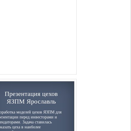
Презентация цехов
ЯЗПМ Ярославль
зработка моделей цехов ЯЗПМ для
езентации перед инвесторами и
ендаторами. Задача ставилась
казать цеха в наиболее