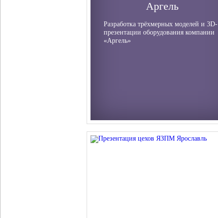
Аргель
Разработка трёхмерных моделей и 3D-
презентации оборудования компании
«Аргель»