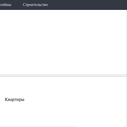
ссейны
Строительство
726-36-25
(965)
lestis@internet.ru
Квартиры