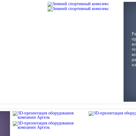
Ра
пр
ко
те
ко
ра
ил