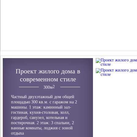
Проект жилого дома в
современном стиле
300
м
Частный двухэтажный дом общей
площадью 300 кв.м. с гаражом на 2
машины. 1 этаж: каминный зал-
гостиная, кухня-столовая, холл,
гардероб, санузел, котельная и
постирочная. 2 этаж: 3 спальни, 2
ванные комнаты, лоджия с зоной
отдыха