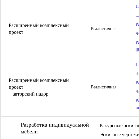
П
Э
Р
Расширенный комплексный
Реалистичная
проект
Ч
Р
и
П
Э
Расширенный комплексный
Р
проект
Реалистичная
Ч
+ авторский надор
Р
и
Разработка индивидуальной
Ракурсные эскизн
мебели
Эскизные чертеж