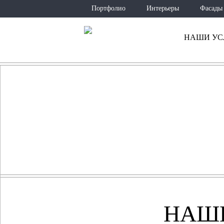
Портфолио
Интерьеры
Фасады
НАШИ УС
3D-ПР
РАЗРАБОТКА 3D-М
НАШ