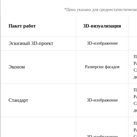
*Цена указана для среднестатистическ
Пакет работ
3D-визуализация
Эскизный 3D-проект
3D-изображение
П
Р
Эконом
Разверски фасадов
С
д
П
Р
Стандарт
3D-изображение
С
д
П
Р
3D-изображение
С