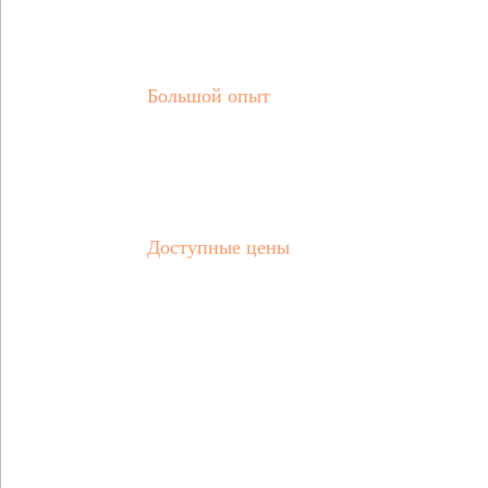
проектирования
Большой опыт
Работаем с 2008 года. Свыше 300 выполненных
объектов различной сложности и направленности.
Доступные цены
Гибкая ценовая политика, скидки за площадь,
количество помещений и лояльность. Отличное
соотношение между ценой и качеством.