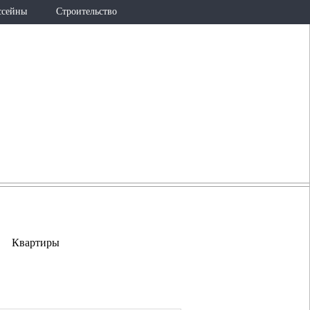
ссейны
Строительство
726-36-25
(965)
lestis@internet.ru
Квартиры