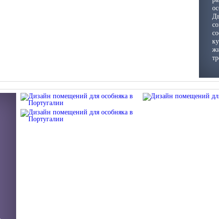
ос
Д
со
со
ку
жи
тр