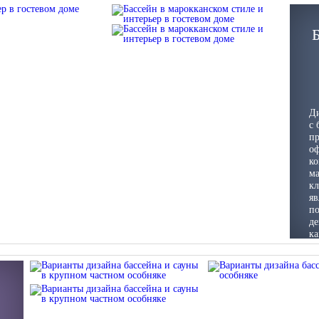
Ди
с 
пр
оф
ко
ма
кл
яв
по
де
ка
п
го
пр
с
сд