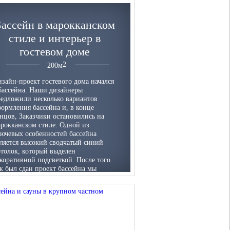
Бассейн в марокканском
стиле и интерьер в
гостевом доме
200
м
зайн-проект гостевого дома начался
бассейна. Наши дизайнеры
едложили несколько вариантов
ормления бассейна и, в конце
нцов, Заказчики остановились на
рокканском стиле. Одной из
ючевых особенностей бассейна
ляется высокий сводчатый синий
толок, который выделен
коративной подсветкой. После того
к был сдан проект бассейна мы
ерешли к остальным помещениям
стевого дома – гостиной, спальням,
ихожей и др. Позже Заказчики
ообщили что приняли решение
елать гостевой дом – основным.