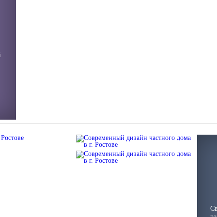
й
С
ра