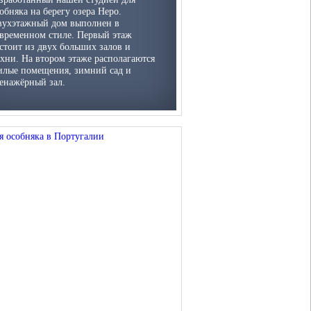
обняка на берегу озера Неро.
вухэтажный дом выполнен в
временном стиле. Первый этаж
стоит из двух больших залов и
хни. На втором этаже располагаются
лые помещения, зимний сад и
енажёрный зал.