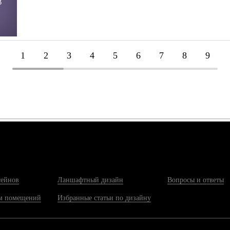
В
1
2
3
4
5
6
7
8
9
сейнов
Ланшафтный дизайн
Вопросы и ответы
м помещений
Избранные статьи по дизайну