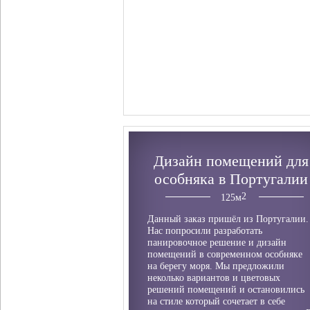
Дизайн помещений для
особняка в Португалии
125
м
Данный заказ пришёл из Португалии.
Нас попросили разработать
панировочное решение и дизайн
помещений в современном особняке
на берегу моря. Мы предложили
неколько вариантов и цветовых
решений помещений и остановились
на стиле который сочетает в себе