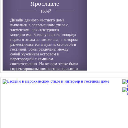
Ярославле
160
м
Дизайн данного частного дома
выполнен в современном стиле с
элементами архитектурного
модернизма. Большую часть площади
первого этажа занимает зал, в котором
разместились зоны кухни, столовой и
гостиной. Зоны разделены между
собой кухонным островом и
перегородкой с камином
соответственно. На втором этаже были
спроектированы помещения спальни и
ванной. В процессе разработки
дизайн-проекта данных помещений
нами было предложено несколько
стилистических и цветовых решений.