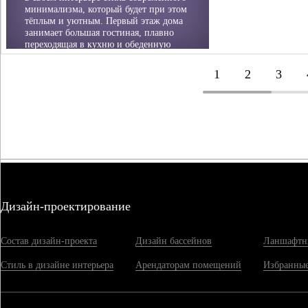
минимализма, который будет при этом
тёплым и уютным. Первый этаж дома
занимает большая гостиная, плавно
переходящая в кухню и обеденную
зону. На второй этаж ведёт лестница,
разработанная нашей студией дизайна
1
2
3
индивидуально для Заказчика. На
втором этаже располагаются 2
спальни, ванная и гостевая комната.
Дизайн-проектирование
Состав дизайн-проекта
Дизайн бассейнов
Ланшафтн
Стиль в дизайне интерьера
Арендаторам помещений
Избранные